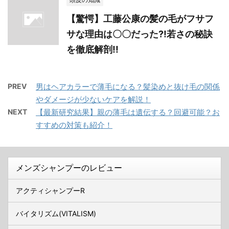
【驚愕】工藤公康の髪の毛がフサフ
サな理由は〇〇だった?!若さの秘訣
を徹底解剖!!
PREV
男はヘアカラーで薄毛になる？髪染めと抜け毛の関係
やダメージが少ないケアを解説！
NEXT
【最新研究結果】親の薄毛は遺伝する？回避可能？お
すすめの対策も紹介！
メンズシャンプーのレビュー
アクティシャンプーR
バイタリズム(VITALISM)