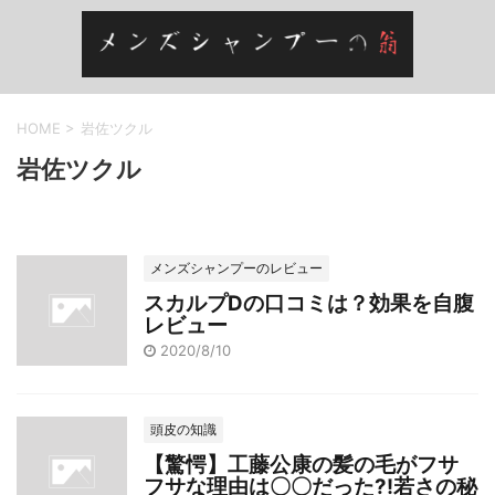
HOME
>
岩佐ツクル
岩佐ツクル
メンズシャンプーのレビュー
スカルプDの口コミは？効果を自腹
レビュー
2020/8/10
頭皮の知識
【驚愕】工藤公康の髪の毛がフサ
フサな理由は〇〇だった?!若さの秘